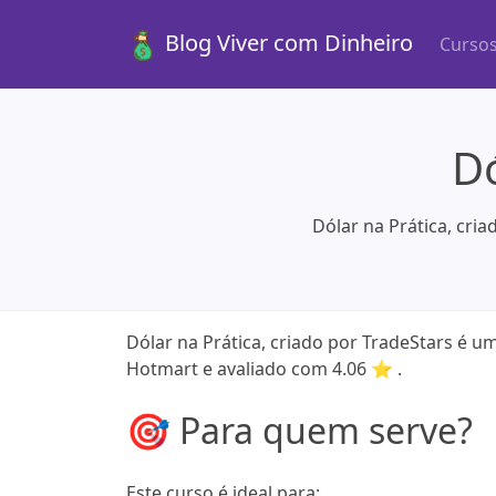
Blog Viver com Dinheiro
Curso
Dó
Dólar na Prática, cri
Dólar na Prática, criado por TradeStars é u
Hotmart e avaliado com 4.06 ⭐ .
🎯 Para quem serve?
Este curso é ideal para: