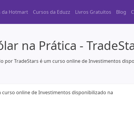
s da Hotmart
Cursos da Eduzz
Livros Gratuitos
Blog
C
lar na Prática - TradeSt
ado por TradeStars é um curso online de Investimentos disp
m curso online de Investimentos disponibilizado na