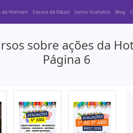
s da Hotmart
Cursos da Eduzz
Livros Gratuitos
Blog
C
rsos sobre ações da Ho
Página 6