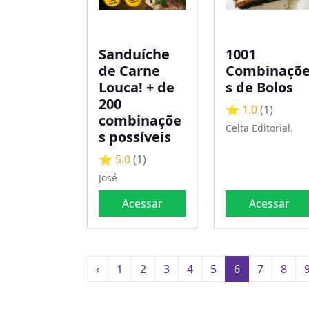
Sanduíche
1001
de Carne
Combinaçõ
Louca! + de
s de Bolos
200
⭐ 1.0
(1)
combinaçõe
Celta Editorial.
s possíveis
⭐ 5.0
(1)
José
Acessar
Acessar
‹
1
2
3
4
5
6
7
8