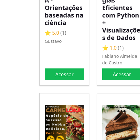
A -
gias
Orientações
Eficientes
baseadas na
com Python
ciência
+
Visualizaçõ
⭐ 5.0
(1)
s de Dados
Gustavo
⭐ 1.0
(1)
Fabiano Almeida
de Castro
Acessar
Acessar