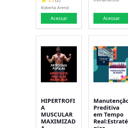
⭐ 3.5
(2)
Roberta Arend
Acessar
Acessar
HIPERTROFI
Manutençã
A
Preditiva
MUSCULAR
em Tempo
MAXIMIZAD
Real:Estraté