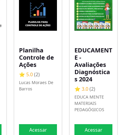
Planilha
EDUCAMENT
Controle de
E -
Ações
Avaliações
Diagnóstica
⭐ 5.0
(2)
s 2024
Lucas Moraes De
⭐ 3.0
(2)
Barros
EDUCA MENTE
MATERIAIS
PEDAGÓGICOS
Acessar
Acessar