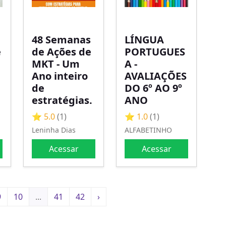
48 Semanas
LÍNGUA
e
de Ações de
PORTUGUES
MKT - Um
A -
Ano inteiro
AVALIAÇÕES
de
DO 6º AO 9º
estratégias.
ANO
⭐ 5.0
(1)
⭐ 1.0
(1)
Leninha Dias
ALFABETINHO
Acessar
Acessar
9
10
...
41
42
›