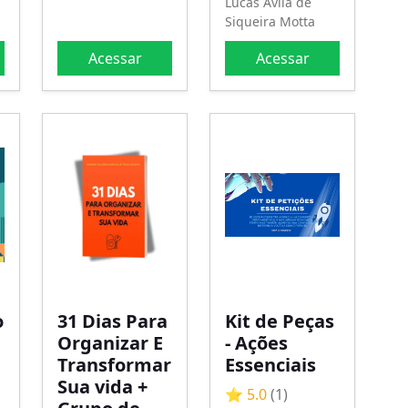
Lucas Avila de
Siqueira Motta
Acessar
Acessar
o
31 Dias Para
Kit de Peças
Organizar E
- Ações
Transformar
Essenciais
Sua vida +
⭐ 5.0
(1)