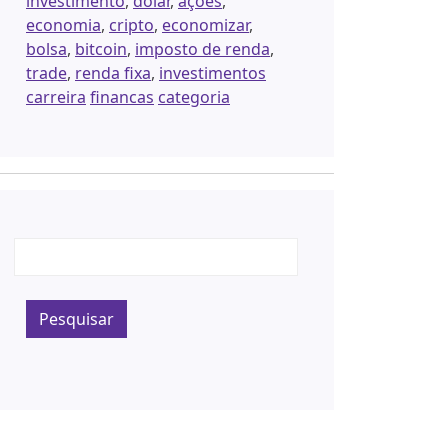
investimento
,
dólar
,
ações
,
economia
,
cripto
,
economizar
,
bolsa
,
bitcoin
,
imposto de renda
,
trade
,
renda fixa
,
investimentos
carreira
financas
categoria
Pesquisar