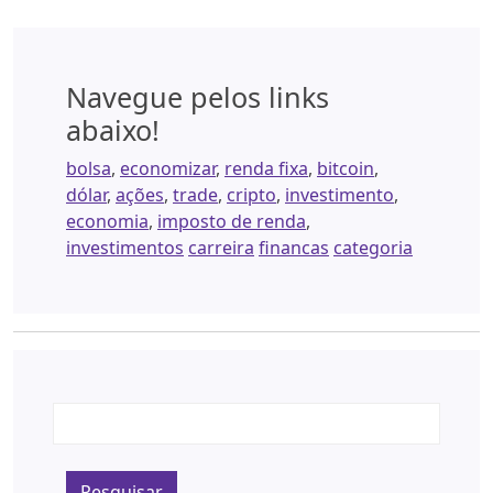
Navegue pelos links
abaixo!
bolsa
,
economizar
,
renda fixa
,
bitcoin
,
dólar
,
ações
,
trade
,
cripto
,
investimento
,
economia
,
imposto de renda
,
investimentos
carreira
financas
categoria
Pesquisar