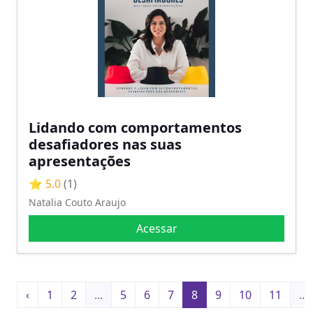
Lidando com comportamentos
desafiadores nas suas
apresentações
⭐ 5.0
(1)
Natalia Couto Araujo
Acessar
‹
1
2
...
5
6
7
8
9
10
11
...